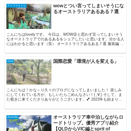
wowとつい言ってしまいそうにな
ライフスタイル
るオーストラリアあるある７選
こんにちはlovelyです。 今日は、WOW😲と思わず言ってしまいそう
なオーストラリアでのあるあるをシェアしたいと思います。分かる人
にはわかると思います（笑） オーストラリアあるある７選 服装編 季
節外れの服装 オーストラリ...
国際恋愛「環境が人を変える」
mind
こんにちは！かな～り久々のブログになってしまいました！ 楽しみ
にしてくれている方が、もしいたらごめんなさい！( ;∀;) そして、ま
た覗きに来てくださりありがとうございます。💕 2023年も始まり、
なんと3か月が終わりますね。...
オーストラリア車中泊しながらロ
Australia
ードトリップ。優秀アプリ紹介
【QLDからVIC編とsprit of