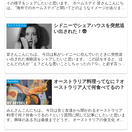
イの様子をシェアしたいと思います。 ホームステイ 皆さんこんにち
は。 ”海外でのホームステイ”と聞いてどのようなイメージがあります
か？ 私のイメージは、老夫婦で...
シドニーでシェアハウスを突然追
ライフスタイル
い出された！😨
皆さんこんにちは。 今日は私がシドニーに住んでいたときに突然追
い出された体験談をシャアしたいと思います。 この話をすると、ほ
とんどの人が「え？どんな悪いことしちゃったの？💦」と必ず言って
来ます。 いや何もしてませんから…… ...
オーストラリア料理ってなに？オ
Australia
ーストラリア人て何食べてるの？
みんさんこんにちは。 今日は良く友達から聞かれるオーストラリア
料理て何？何食べてるの？という質問に関して記事にしたいと思いま
す。興味のある方は最後までどうぞ。 オーストラリアの食文化 オー
ストラリは比較的に新しい国で、移民...