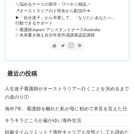
＼悩めるナースの留学・ワーホリ相談／
📍オーストラリアのド田舎から配信中🦘
▶「自分迷子」から卒業して、「なりたいあなたへ」
行動できるサポート
▷看護師Japan/ アシスタントナースAustralia
▷未来書き換え自分年表作成講座認定講師
最近の投稿
人生迷子看護師がオーストラリアへ行くことを決めるまで
の道のり①
海外7年、看護師を離れた私が母に初めて本音を言えた日
キラキラどころか歯がゆい海外生活
妊娠タイムリミット？海外キャリアも女性としても諦めた