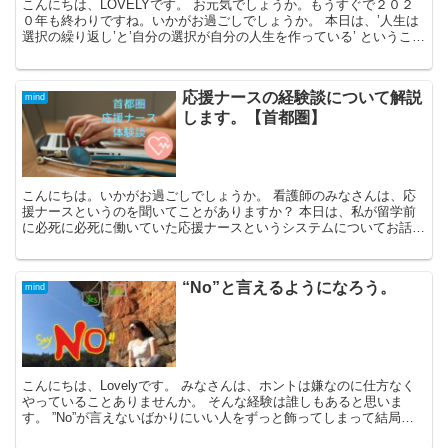
こんにちは、LOVELYです。 お元気でしょうか。もうすぐで２０２
０年も終わりですね。いかがお過ごしでしょうか。 本日は、’人生は
選択の繰り返し’と’自分の選択が自分の人生を作っている’ ということ
についてお話します。 人...
応援ナースの経験談について解説
mind
します。【首都圏】
こんにちは。いかがお過ごしでしょうか。 看護師のみなさんは、応
援ナースというのを聞いてことがありますか？ 本日は、私が留学前
に必死に必死に働いていた応援ナースというシステムについてお話し
たいと思います。 応援ナースて何？ ...
“No”と言えるようになろう。
mind
こんにちは、Lovelyです。 みなさんは、ホントは嫌なのに仕方なく
やっていることありませんか。 そんな経験は誰しもあると思いま
す。 ”No”が言えないばかりにいい人をずっと飾ってしまって結局疲
弊してしまう。違和感を感じながらも”Ye...