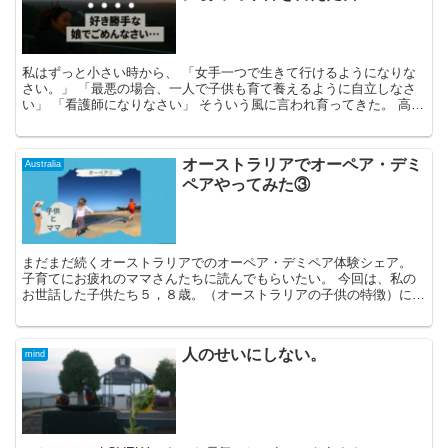
私はずっと小さい時から、 「女手一つで生きて行けるようになりな
さい。」 「最悪の場合、一人で子供も育て養えるように自立しなさ
い」 「看護師になりなさい」 そういう風に言われ育ってきた。 高校
が始まったばかり...
オーストラリアでオーペア・デミ
Australia
ペアやってみた③
まだまだ続くオーストラリアでのオーペア・デミペア体験シェア。
子育てにお疲れのママさんたちに読んでもらいたい。 今回は、私の
お世話した子供たち５，８歳。（オーストラリアの子供の特徴）につ
いてお話したいと思います。 そして、...
人のせいにしない。
mind