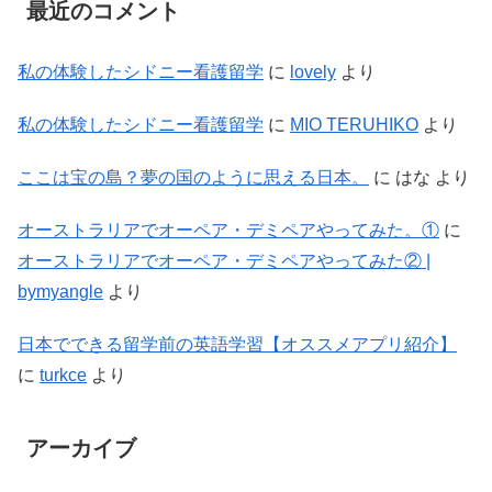
最近のコメント
私の体験したシドニー看護留学
に
lovely
より
私の体験したシドニー看護留学
に
MIO TERUHIKO
より
ここは宝の島？夢の国のように思える日本。
に
はな
より
オーストラリアでオーペア・デミペアやってみた。①
に
オーストラリアでオーペア・デミペアやってみた② |
bymyangle
より
日本でできる留学前の英語学習【オススメアプリ紹介】
に
turkce
より
アーカイブ