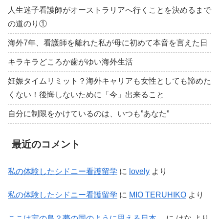
人生迷子看護師がオーストラリアへ行くことを決めるまで
の道のり①
海外7年、看護師を離れた私が母に初めて本音を言えた日
キラキラどころか歯がゆい海外生活
妊娠タイムリミット？海外キャリアも女性としても諦めた
くない！後悔しないために「今」出来ること
自分に制限をかけているのは、いつも”あなた”
最近のコメント
私の体験したシドニー看護留学
に
lovely
より
私の体験したシドニー看護留学
に
MIO TERUHIKO
より
ここは宝の島？夢の国のように思える日本。
に
はな
より