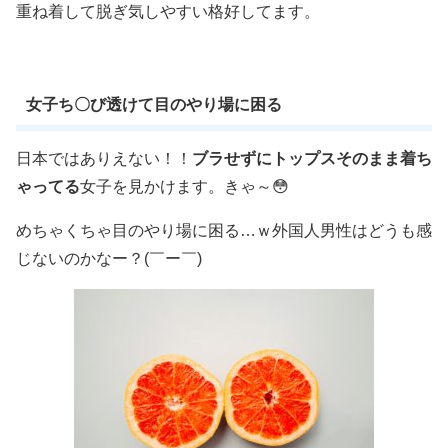
重ね着して脱ぎ気しやすい格好してます。
女子ち〇び透けて目のやり場に困る
日本ではありえない！！
ブラせずにトップスそのまま着ち
ゃってる
女子を見かけます。きゃ～😳
めちゃくちゃ目のやり場に困る…ｗ外国人男性はどうも感
じないのかなー？(￣ー￣)