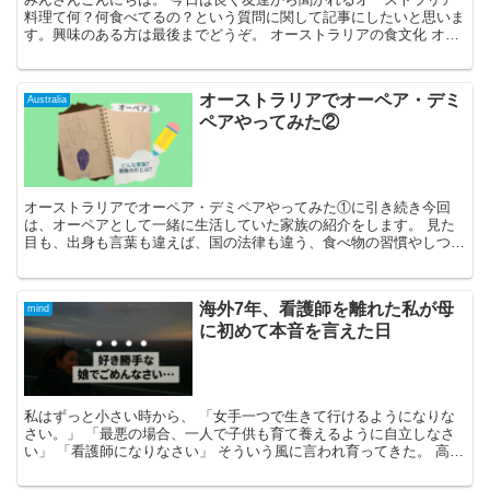
料理て何？何食べてるの？という質問に関して記事にしたいと思いま
す。興味のある方は最後までどうぞ。 オーストラリアの食文化 オー
ストラリは比較的に新しい国で、移民...
オーストラリアでオーペア・デミ
Australia
ペアやってみた②
オーストラリアでオーペア・デミペアやってみた①に引き続き今回
は、オーペアとして一緒に生活していた家族の紹介をします。 見た
目も、出身も言葉も違えば、国の法律も違う、食べ物の習慣やしつけ
の仕方、価値観・考え方の違う人々と生活をシェア...
海外7年、看護師を離れた私が母
mind
に初めて本音を言えた日
私はずっと小さい時から、 「女手一つで生きて行けるようになりな
さい。」 「最悪の場合、一人で子供も育て養えるように自立しなさ
い」 「看護師になりなさい」 そういう風に言われ育ってきた。 高校
が始まったばかり...