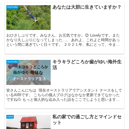
あなたは大胆に生きていますか？
Australia
おひさしぶりです。みなさん、お元気ですか。😊 Lovelyです。また
かなり久しぶりになってしまった…。 あれよ、これよと時間があっ
という間に過ぎていく日々です。 ２０２１年、私にとって、今まで
にない（海外/オーストラリアで）大...
キラキラどころか歯がゆい海外生
Australia
活
皆さんこんにちは 現在オーストラリアでアシスタント ナースをして
いるAIRIです。 こちらの個人ブログはなかなか更新できてなかった
ですね💦 もっと個人的な込み入った話をここでしようと思います。
ほどんどの方...
私の家での過ごし方とマインドセ
mind
ット