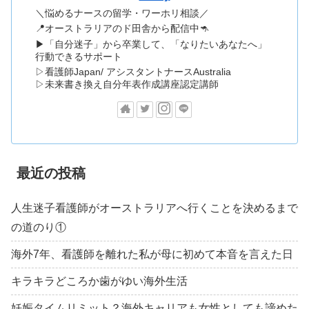
＼悩めるナースの留学・ワーホリ相談／
📍オーストラリアのド田舎から配信中🦘
▶「自分迷子」から卒業して、「なりたいあなたへ」
行動できるサポート
▷看護師Japan/ アシスタントナースAustralia
▷未来書き換え自分年表作成講座認定講師
最近の投稿
人生迷子看護師がオーストラリアへ行くことを決めるまで
の道のり①
海外7年、看護師を離れた私が母に初めて本音を言えた日
キラキラどころか歯がゆい海外生活
妊娠タイムリミット？海外キャリアも女性としても諦めた