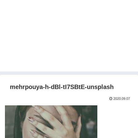
mehrpouya-h-dBl-tI7SBtE-unsplash
2020.09.07