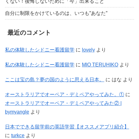
くない！後悔しないために「今」出来ること
自分に制限をかけているのは、いつも”あなた”
最近のコメント
私の体験したシドニー看護留学
に
lovely
より
私の体験したシドニー看護留学
に
MIO TERUHIKO
より
ここは宝の島？夢の国のように思える日本。
に
はな
より
オーストラリアでオーペア・デミペアやってみた。①
に
オーストラリアでオーペア・デミペアやってみた② |
bymyangle
より
日本でできる留学前の英語学習【オススメアプリ紹介】
に
turkce
より