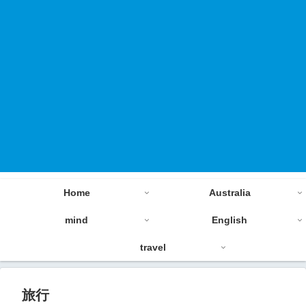
Home
Australia
mind
English
travel
旅行