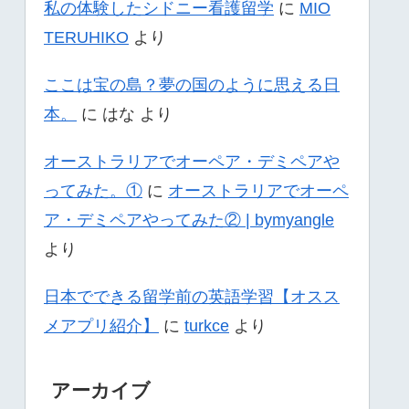
私の体験したシドニー看護留学
に
MIO
TERUHIKO
より
ここは宝の島？夢の国のように思える日
本。
に
はな
より
オーストラリアでオーペア・デミペアや
ってみた。①
に
オーストラリアでオーペ
ア・デミペアやってみた② | bymyangle
より
日本でできる留学前の英語学習【オスス
メアプリ紹介】
に
turkce
より
アーカイブ