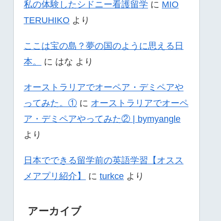
私の体験したシドニー看護留学
に
MIO
TERUHIKO
より
ここは宝の島？夢の国のように思える日
本。
に
はな
より
オーストラリアでオーペア・デミペアや
ってみた。①
に
オーストラリアでオーペ
ア・デミペアやってみた② | bymyangle
より
日本でできる留学前の英語学習【オスス
メアプリ紹介】
に
turkce
より
アーカイブ