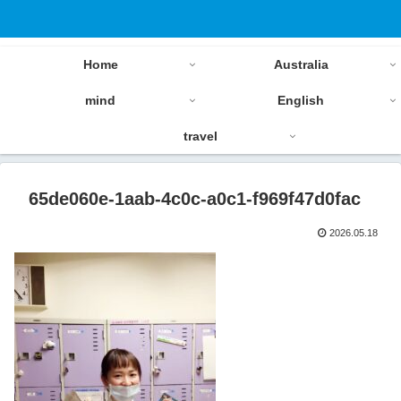
Home
Australia
mind
English
travel
65de060e-1aab-4c0c-a0c1-f969f47d0fac
2026.05.18