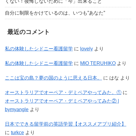
くない！後悔しないために「今」出来ること
自分に制限をかけているのは、いつも”あなた”
最近のコメント
私の体験したシドニー看護留学
に
lovely
より
私の体験したシドニー看護留学
に
MIO TERUHIKO
より
ここは宝の島？夢の国のように思える日本。
に
はな
より
オーストラリアでオーペア・デミペアやってみた。①
に
オーストラリアでオーペア・デミペアやってみた② |
bymyangle
より
日本でできる留学前の英語学習【オススメアプリ紹介】
に
turkce
より