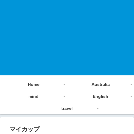
Home
Australia
mind
English
travel
マイカップ