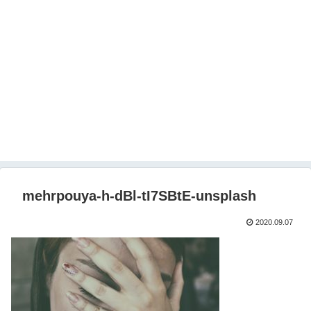
mehrpouya-h-dBl-tI7SBtE-unsplash
2020.09.07