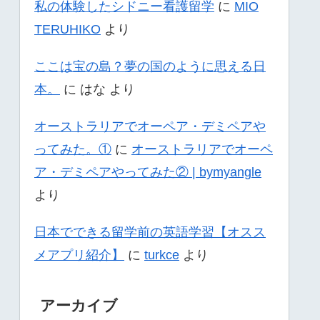
私の体験したシドニー看護留学
に
MIO
TERUHIKO
より
ここは宝の島？夢の国のように思える日
本。
に
はな
より
オーストラリアでオーペア・デミペアや
ってみた。①
に
オーストラリアでオーペ
ア・デミペアやってみた② | bymyangle
より
日本でできる留学前の英語学習【オスス
メアプリ紹介】
に
turkce
より
アーカイブ