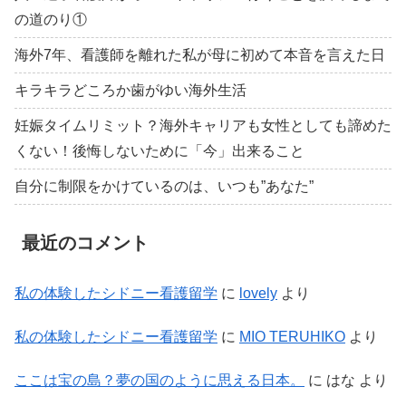
の道のり①
海外7年、看護師を離れた私が母に初めて本音を言えた日
キラキラどころか歯がゆい海外生活
妊娠タイムリミット？海外キャリアも女性としても諦めた
くない！後悔しないために「今」出来ること
自分に制限をかけているのは、いつも”あなた”
最近のコメント
私の体験したシドニー看護留学
に
lovely
より
私の体験したシドニー看護留学
に
MIO TERUHIKO
より
ここは宝の島？夢の国のように思える日本。
に
はな
より