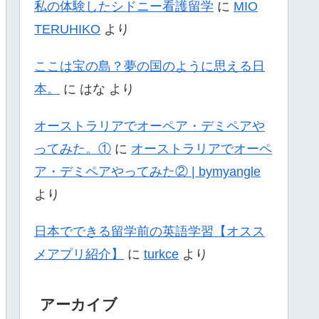
私の体験したシドニー看護留学
に
MIO
TERUHIKO
より
ここは宝の島？夢の国のように思える日
本。
に
はな
より
オーストラリアでオーペア・デミペアや
ってみた。①
に
オーストラリアでオーペ
ア・デミペアやってみた② | bymyangle
より
日本でできる留学前の英語学習【オスス
メアプリ紹介】
に
turkce
より
アーカイブ